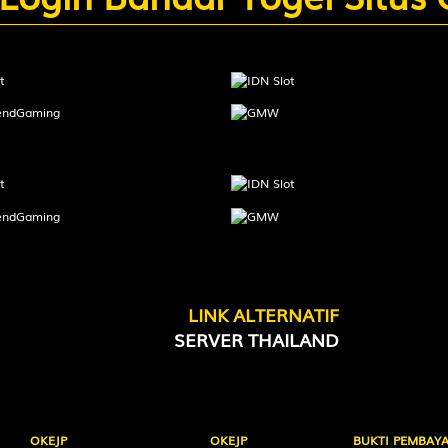
LINK ALTERNATIF
SERVER THAILAND
OKEJP
OKEJP
BUKTI PEMBAY