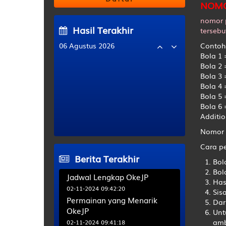
NOM
nomor p
Hasil Terakhir
tersebut
06 Agustus 2026
Contoh
Bola 1 
PALOPO
6
4
7
8
Bola 2 
Bola 3 
SYDNEY
5
2
2
4
Bola 4 
Bola 5 
DENPASAR
1
0
5
5
Bola 6 
Additi
MEXICO PAGI
1
8
9
5
Nomor
Cara p
Berita Terakhir
Bol
Bol
Jadwal Lengkap OkeJP
Has
02-11-2024 09:42:20
Sis
Permainan yang Menarik
Dar
OkeJP
Unt
amb
02-11-2024 09:41:18