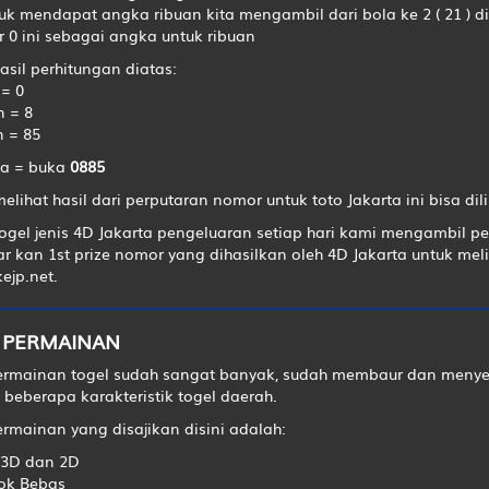
uk mendapat angka ribuan kita mengambil dari bola ke 2 ( 21 ) dit
r 0 ini sebagai angka untuk ribuan
sil perhitungan diatas:
 = 0
n = 8
n = 85
ya = buka
0885
elihat hasil dari perputaran nomor untuk toto Jakarta ini bisa dil
togel jenis 4D Jakarta pengeluaran setiap hari kami mengambil
r kan 1st prize nomor yang dihasilkan oleh 4D Jakarta untuk melih
ejp.net
.
PERMAINAN
permainan togel sudah sangat banyak, sudah membaur dan menyes
 beberapa karakteristik togel daerah.
ermainan yang disajikan disini adalah:
 3D dan 2D
ok Bebas