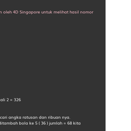
n oleh 4D Singapore untuk melihat hasil nomor
ali 2 = 326
dicari angka ratusan dan ribuan nya.
tambah bola ke 5 ( 36 ) jumlah = 68 kita