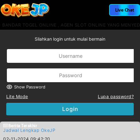
Live Chat
 BANDAR TOGEL ONLINE , AGEN SLOT ONLINE YANG MENYEDI
Silahkan login untuk mulai bermain
Show Password
Lite Mode
Lupa password?
Login
Berita Terakhir
Jadwal Lengkap OkeJP
02-11-2024 09:42:20