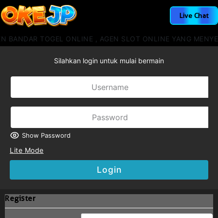
Live Chat
N BANDAR TOGEL ONLINE , AGEN SLOT ONLINE YANG MENYED
Silahkan login untuk mulai bermain
Show Password
Lite Mode
Login
Register