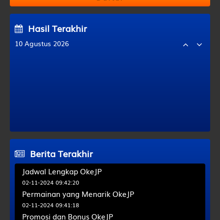
Hasil Terakhir
10 Agustus 2026
PALOPO
5011
SYDNEY
9086
DENPASAR
3752
MEXICO PAGI
0652
Berita Terakhir
Jadwal Lengkap OkeJP
02-11-2024 09:42:20
Permainan yang Menarik OkeJP
02-11-2024 09:41:18
Promosi dan Bonus OkeJP