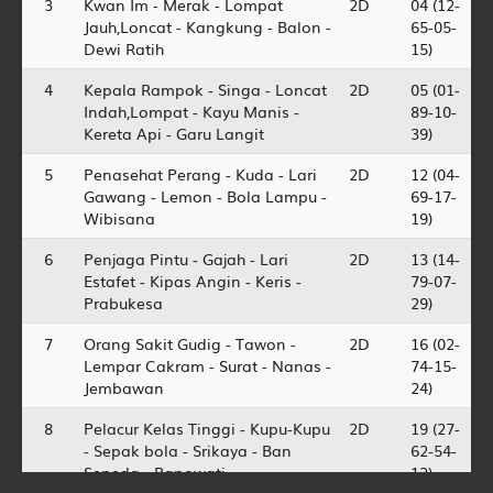
3
Kwan Im - Merak - Lompat
2D
04 (12-
Jauh,Loncat - Kangkung - Balon -
65-05-
Dewi Ratih
15)
4
Kepala Rampok - Singa - Loncat
2D
05 (01-
Indah,Lompat - Kayu Manis -
89-10-
Kereta Api - Garu Langit
39)
5
Penasehat Perang - Kuda - Lari
2D
12 (04-
Gawang - Lemon - Bola Lampu -
69-17-
Wibisana
19)
6
Penjaga Pintu - Gajah - Lari
2D
13 (14-
Estafet - Kipas Angin - Keris -
79-07-
Prabukesa
29)
7
Orang Sakit Gudig - Tawon -
2D
16 (02-
Lempar Cakram - Surat - Nanas -
74-15-
Jembawan
24)
8
Pelacur Kelas Tinggi - Kupu-Kupu
2D
19 (27-
- Sepak bola - Srikaya - Ban
62-54-
Sepeda - Banowati
12)