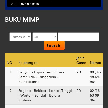
02-11-2024 09:40:36
BUKU
MIMPI
Jenis
Jenis
NO.
NO.
Keterangan
Keterangan
Game
Game
Nomor
Nomor
1
Penyair - Tapir - Sempritan -
2D
00 (97-
Rembulan - Tanggalan -
48-64-
Kumbakarna
98)
2
Sarjana - Bekicot - Loncat Tinggi
2D
02 (16-
- Wortel - Sandal - Betara
53-09-
Brahma
35)